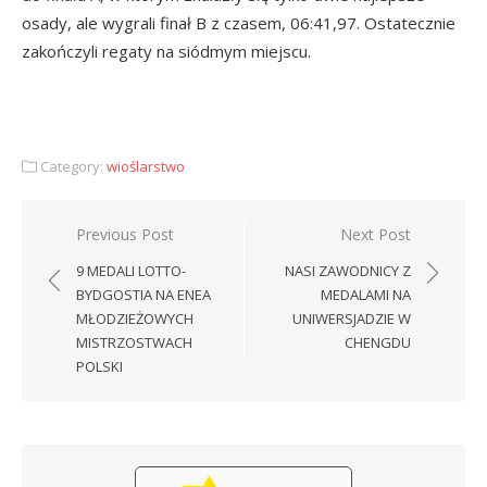
osady, ale wygrali finał B z czasem, 06:41,97. Ostatecznie
zakończyli regaty na siódmym miejscu.
Category:
wioślarstwo
Nawigacja
Previous Post
Next Post
wpisu
9 MEDALI LOTTO-
NASI ZAWODNICY Z
BYDGOSTIA NA ENEA
MEDALAMI NA
MŁODZIEŻOWYCH
UNIWERSJADZIE W
MISTRZOSTWACH
CHENGDU
POLSKI