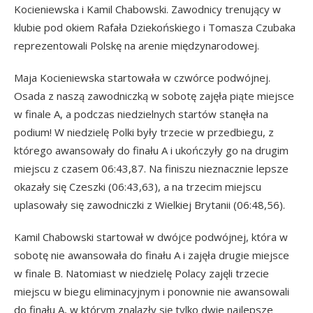
Kocieniewska i Kamil Chabowski. Zawodnicy trenujący w
klubie pod okiem Rafała Dziekońskiego i Tomasza Czubaka
reprezentowali Polskę na arenie międzynarodowej.
Maja Kocieniewska startowała w czwórce podwójnej.
Osada z naszą zawodniczką w sobotę zajęła piąte miejsce
w finale A, a podczas niedzielnych startów stanęła na
podium! W niedzielę Polki były trzecie w przedbiegu, z
którego awansowały do finału A i ukończyły go na drugim
miejscu z czasem 06:43,87. Na finiszu nieznacznie lepsze
okazały się Czeszki (06:43,63), a na trzecim miejscu
uplasowały się zawodniczki z Wielkiej Brytanii (06:48,56).
Kamil Chabowski startował w dwójce podwójnej, która w
sobotę nie awansowała do finału A i zajęła drugie miejsce
w finale B. Natomiast w niedzielę Polacy zajęli trzecie
miejscu w biegu eliminacyjnym i ponownie nie awansowali
do finału A, w którym znalazły się tylko dwie najlepsze