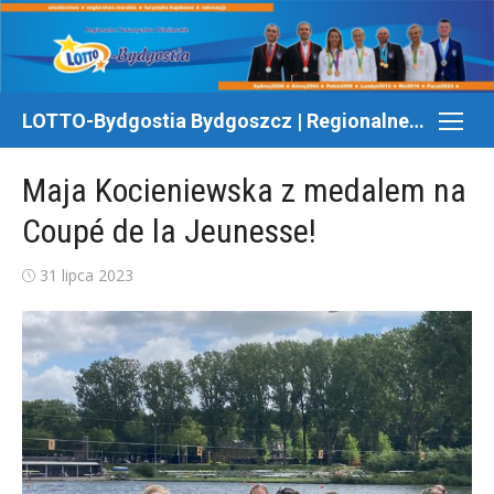
do
Skip
treści
to
content
LOTTO-Bydgostia Bydgoszcz | Regionalne Towarzystwo Wioślarskie
Maja Kocieniewska z medalem na
Coupé de la Jeunesse!
Posted
31 lipca 2023
on